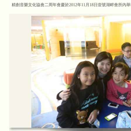
分佳績
精創音樂文化協會二周年會慶於2012年11月18日壹號湖畔會所內
本會接受有線電視訪問2014
本會有幸獲澳門有線電視互動台CH2 
女士，創會會長莫綺玲大律師及理事長
甘仕良CD集--琴約在黃昏
「甘仕良CD集--琴約在黃昏」現已全
行、各CD舖及書局及澳門通利琴行、
本會接受澳門電視台訪問
澳門電視台訪問本會"琴約在黃昏"之每
http://www.tdm.com.mo/c_video/
mobile_