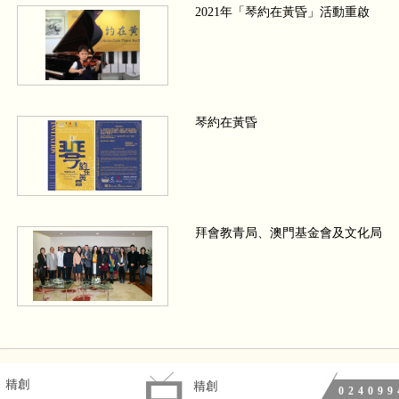
2021年「琴約在黃昏」活動重啟
琴約在黃昏
拜會教青局、澳門基金會及文化局
We wish a Merry Christmas 四手聯
024099