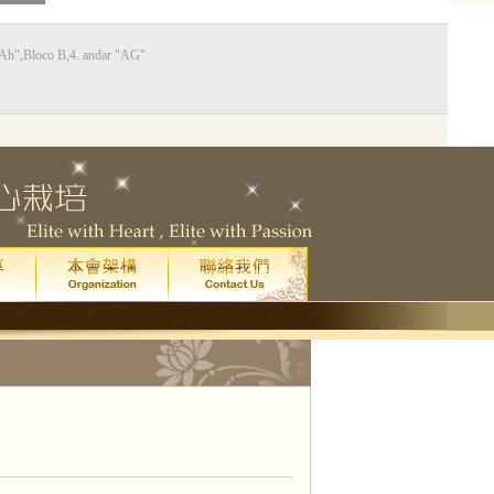
Bloco B,4. andar "AG"
0
藝廳
星期五
晚上八點
)
院
門票已售罄。
一場
皇家音樂學院 4 級鋼琴考試全年最高