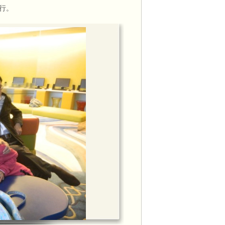
舉行。
邀請，出席節目訪問，本會會長李周麗華
甘仕良先生接受訪問。
面上市，於香港HMV、香港唱片、通利琴
官樂怡基金會、葡文書店均有售。
週恆常音樂交流活動
get_video.php?vid=18779