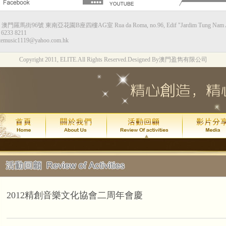
：澳門羅馬街96號 東南亞花園B座四樓AG室 Rua da Roma, no.96, Edif "Jardim Tung Nam Ah",
甘仕良流行鋼琴新體驗--香港站
6233 8211
temusic1119@yahoo.com.hk
演出時間：2015年8月8日星期六下午4:0
Copyright 2011, ELITE.All Rights Reserved.
Designed By澳門盈雋有限公司
演出地點：香港九龍灣Megabox 通利演
票價：HK$130
琴約在黃昏2週年*拔萃匯演
演出時間：
年
月
日
2015
7
24
(
演出地點：
澳門文化中心綜合劇
甘仕良流行鋼琴新體驗--澳門站
2015年7月 4 號及加開的 11 號
現加演 18 號星期六晚上6:30最後
2012精創音樂文化協會二周年會慶
演出地點：
澳門亞洲鋼琴城
吳善欣同學喜獲 2014年澳門區英國