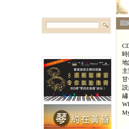
C
時
地
主
甘
説
繡
Wh
My