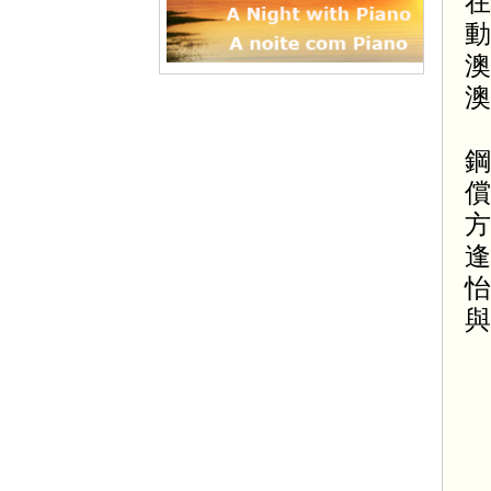
在
動
澳
澳
鋼
償
方
逢
怡
與