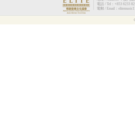
電話 / Tel：+853 6233 82
電郵 / Email：elitemusic