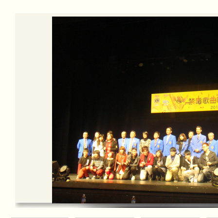
分佳績
本會接受有線電視訪問2014
本會有幸獲澳門有線電視互動台CH2 
女士，創會會長莫綺玲大律師及理事長
甘仕良CD集--琴約在黃昏
「甘仕良CD集--琴約在黃昏」現已全
行、各CD舖及書局及澳門通利琴行、
本會接受澳門電視台訪問
澳門電視台訪問本會"琴約在黃昏"之每
http://www.tdm.com.mo/c_video/
mobile_