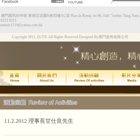
：澳門羅馬街96號 東南亞花園B座四樓AG室 Rua da Roma, no.96, Edif "Jardim Tung Nam Ah",
甘仕良流行鋼琴新體驗--香港站
6233 8211
temusic1119@yahoo.com.hk
演出時間：2015年8月8日星期六下午4:0
Copyright 2011, ELITE.All Rights Reserved.
Designed By澳門盈雋有限公司
演出地點：香港九龍灣Megabox 通利演
票價：HK$130
琴約在黃昏2週年*拔萃匯演
演出時間：
年
月
日
2015
7
24
(
演出地點：
澳門文化中心綜合劇
甘仕良流行鋼琴新體驗--澳門站
2015年7月 4 號及加開的 11 號
現加演 18 號星期六晚上6:30最後
11.2.2012 理事長甘仕良先生
演出地點：
澳門亞洲鋼琴城
吳善欣同學喜獲 2014年澳門區英國