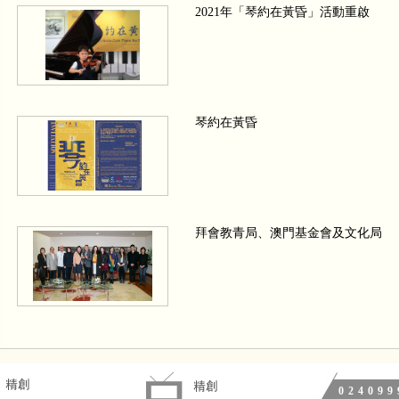
2021年「琴約在黃昏」活動重啟
琴約在黃昏
拜會教青局、澳門基金會及文化局
We wish a Merry Christmas 四手聯
024099