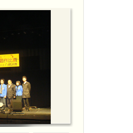
邀請，出席節目訪問，本會會長李周麗華
甘仕良先生接受訪問。
面上市，於香港HMV、香港唱片、通利琴
官樂怡基金會、葡文書店均有售。
週恆常音樂交流活動
get_video.php?vid=18779