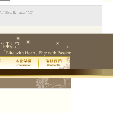
Bloco B,4. andar "AG"
0
藝廳
星期五
晚上八點
)
院
門票已售罄。
一場
皇家音樂學院 4 級鋼琴考試全年最高