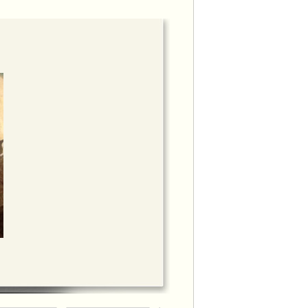
邀請，出席節目訪問，本會會長李周麗華
甘仕良先生接受訪問。
面上市，於香港HMV、香港唱片、通利琴
官樂怡基金會、葡文書店均有售。
週恆常音樂交流活動
get_video.php?vid=18779