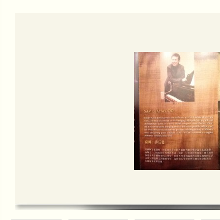
分佳績
本會接受有線電視訪問2014
本會有幸獲澳門有線電視互動台CH2 
女士，創會會長莫綺玲大律師及理事長
甘仕良CD集--琴約在黃昏
「甘仕良CD集--琴約在黃昏」現已全
行、各CD舖及書局及澳門通利琴行、
本會接受澳門電視台訪問
澳門電視台訪問本會"琴約在黃昏"之每
http://www.tdm.com.mo/c_video/
mobile_