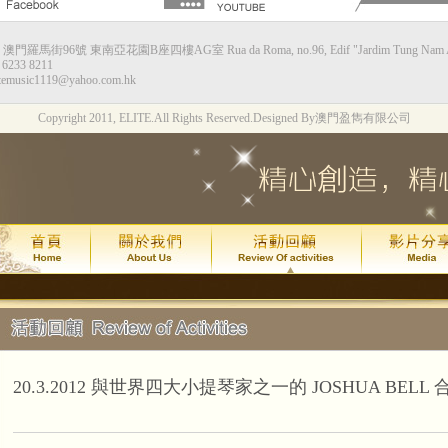
：澳門羅馬街96號 東南亞花園B座四樓AG室 Rua da Roma, no.96, Edif "Jardim Tung Nam Ah",
甘仕良流行鋼琴新體驗--香港站
6233 8211
temusic1119@yahoo.com.hk
演出時間：2015年8月8日星期六下午4:0
Copyright 2011, ELITE.All Rights Reserved.
Designed By澳門盈雋有限公司
演出地點：香港九龍灣Megabox 通利演
票價：HK$130
琴約在黃昏2週年*拔萃匯演
演出時間：
年
月
日
2015
7
24
(
演出地點：
澳門文化中心綜合劇
甘仕良流行鋼琴新體驗--澳門站
2015年7月 4 號及加開的 11 號
現加演 18 號星期六晚上6:30最後
20.3.2012 與世界四大小提琴家之一的 JOSHUA BELL 
演出地點：
澳門亞洲鋼琴城
吳善欣同學喜獲 2014年澳門區英國