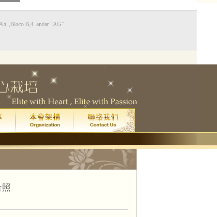
Bloco B,4. andar "AG"
0
藝廳
星期五
晚上八點
)
院
門票已售罄。
一場
合照
皇家音樂學院 4 級鋼琴考試全年最高