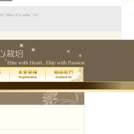
Bloco B,4. andar "AG"
0
藝廳
星期五
晚上八點
)
院
門票已售罄。
一場
皇家音樂學院 4 級鋼琴考試全年最高