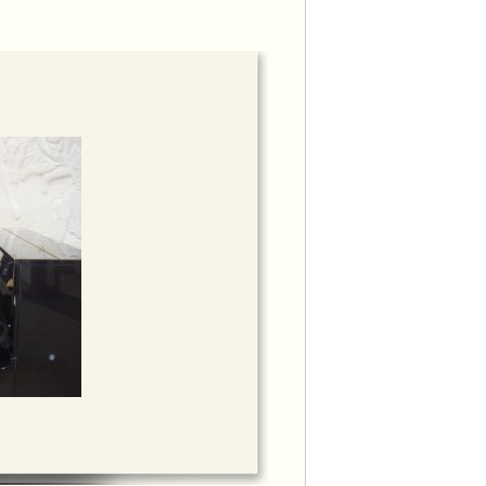
邀請，出席節目訪問，本會會長李周麗華
甘仕良先生接受訪問。
面上市，於香港HMV、香港唱片、通利琴
官樂怡基金會、葡文書店均有售。
週恆常音樂交流活動
get_video.php?vid=18779