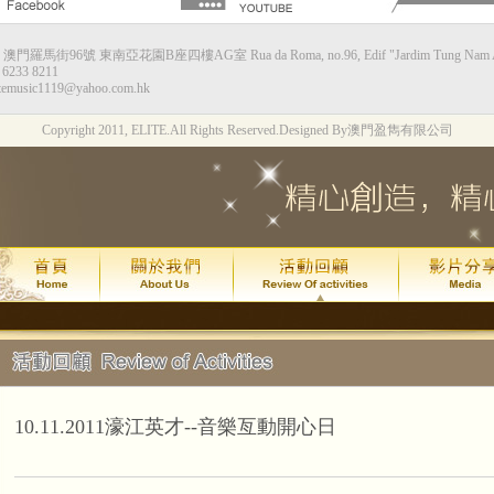
：澳門羅馬街96號 東南亞花園B座四樓AG室 Rua da Roma, no.96, Edif "Jardim Tung Nam Ah",
甘仕良流行鋼琴新體驗--香港站
6233 8211
temusic1119@yahoo.com.hk
演出時間：2015年8月8日星期六下午4:0
Copyright 2011, ELITE.All Rights Reserved.
Designed By澳門盈雋有限公司
演出地點：香港九龍灣Megabox 通利演
票價：HK$130
琴約在黃昏2週年*拔萃匯演
演出時間：
年
月
日
2015
7
24
(
演出地點：
澳門文化中心綜合劇
甘仕良流行鋼琴新體驗--澳門站
2015年7月 4 號及加開的 11 號
現加演 18 號星期六晚上6:30最後
10.11.2011濠江英才--音樂亙動開心日
演出地點：
澳門亞洲鋼琴城
吳善欣同學喜獲 2014年澳門區英國