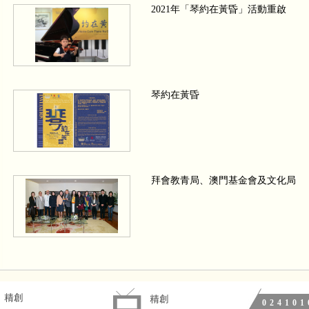
2021年「琴約在黃昏」活動重啟
琴約在黃昏
拜會教青局、澳門基金會及文化局
We wish a Merry Christmas 四手聯
024101