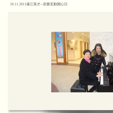
分佳績
10.11.2011濠江英才--音樂亙動開心日
本會接受有線電視訪問2014
本會有幸獲澳門有線電視互動台CH2 
女士，創會會長莫綺玲大律師及理事長
甘仕良CD集--琴約在黃昏
「甘仕良CD集--琴約在黃昏」現已全
行、各CD舖及書局及澳門通利琴行、
本會接受澳門電視台訪問
澳門電視台訪問本會"琴約在黃昏"之每
http://www.tdm.com.mo/c_video/
mobile_