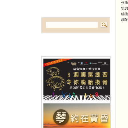
作曲
填詞
編曲
鋼琴